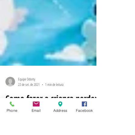
Phone
Email
Address
Facebook
Equipe Odonty
22 de set. de 2021
1 min de leitura
Como fazer a criança perder