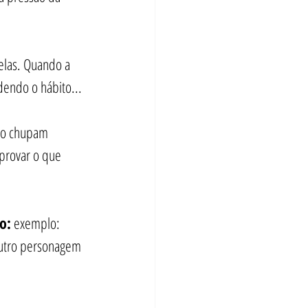
 elas. Quando a 
dendo o hábito...
não chupam 
mprovar o que 
o:
 exemplo: 
outro personagem 