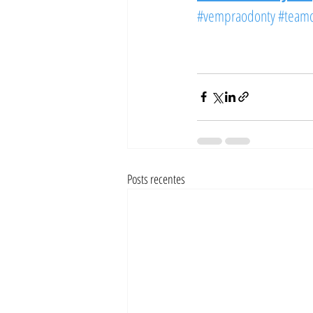
#vempraodonty
#team
Posts recentes