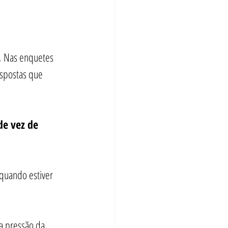
 
Nas enquetes 
espostas que 
de vez de 
quando estiver 
 a pressão da 