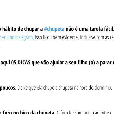
 hábito de chupar a 
#chupeta
 não é uma tarefa fácil.
perfil no instagram
, isso ficou bem evidente, inclusive com as r
!
aqui 05 DICAS que vão ajudar a seu filho (a) a parar 
 poucos.
 Deixe que ela chupe a chupeta na hora de dormir ou 
 furo no bico da chupeta.
 O furo faz com que o ar entre e