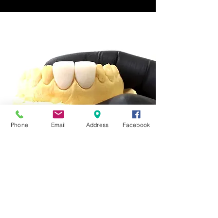
Phone
Email
Address
Facebook
Dr. Antonio Marcelo é o
nosso especialista em
Dentística Restauradora e