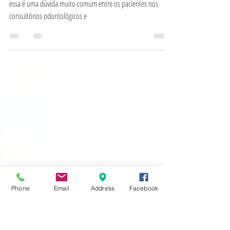
um sorriso sempre saudável
Como você pode fazer para ter um sorriso sempre saudável,
essa é uma dúvida muito comum entre os pacientes nos
consultórios odontológicos e
Phone
Email
Address
Facebook