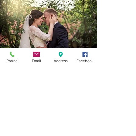
Phone
Email
Address
Facebook
Agende sua Consulta
Rua Gavião Peixoto, 182 sala 320 - Edifício Center IV
(esquina com Rua Lopes Trovão)
Icaraí - Niterói - RJ - Brasil
Tel:
(21) 3701-1706
Fale conosco:
odonty@gmail.com
Responsável Técnico: