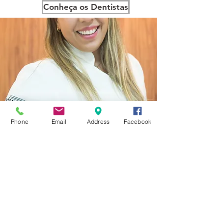
Conheça os Dentistas
Phone
Email
Address
Facebook
Agende sua Consulta
Rua Gavião Peixoto, 182 sala 320 - Edifício Center IV
(esquina com Rua Lopes Trovão)
Icaraí - Niterói - RJ - Brasil
Tel:
(21) 3701-1706
Fale conosco:
odonty@gmail.com