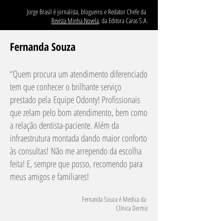
Jorge Brasil é jornalista, blogueiro e Redator Chefe da
Revista Minha Novela
, da Editora Caras S.A.
Fernanda Souza
“
Quem procura um atendimento diferenciado
tem que conhecer o brilhante serviço
prestado pela Equipe Odonty! Profissionais
que zelam pelo bom atendimento, bem como
a relação dentista-paciente. Além da
infraestrutura montada dando maior conforto
às consultas!
Não me arrependo da escolha
feita! E, sempre que posso, recomendo para
meus amigos e familiares!
Fernanda Souza é Medica da
Clínica Dermiz