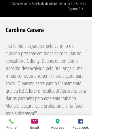
trabalhava como Assistente de Atendimento na Sul América
Seguros S.A.
Carolina Caoara
“Só tenho a agradecer pelo carinho e o
cuidado presente em todas as consultas no
consultório Odonty. Depois de um ótimo
trabalho desenvolvido pela Dra. Angela, meu
irmão começou a se sentir mais seguro para
sorrir. O mesmo serve para o Clareamemto
que eu fiz! Adorei o resultado! Aproveito para
dar os parabéns pelo excelente trabalho.
Atenção, segurança e profissionalismo fazem
toda a diferença!"
Carolina Caoara é Designer de Moda
Phone
Email
Address
Facebook