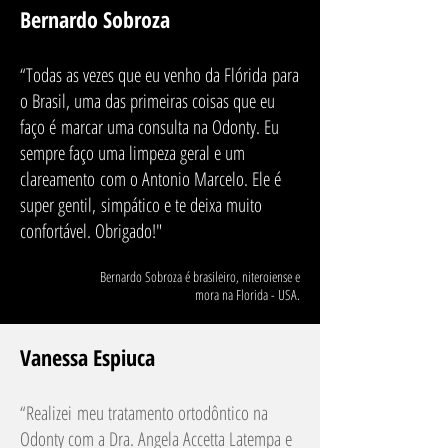
Bernardo Sobroza
“Todas as vezes que eu venho da Flórida para
o Brasil, uma das primeiras coisas que eu
faço é marcar uma consulta na Odonty. Eu
sempre faço uma limpeza geral e um
clareamento com o Antonio Marcelo. Ele é
super gentil, simpático e te deixa muito
confortável. Obrigado!"
Bernardo Sobroza é brasileiro, niteroiense e
mora na Florida - USA.
Vanessa Espiuca
“
Realizei meu tratamento ortodôntico na
Odonty com a Dra. Angela Accetta Latempa e