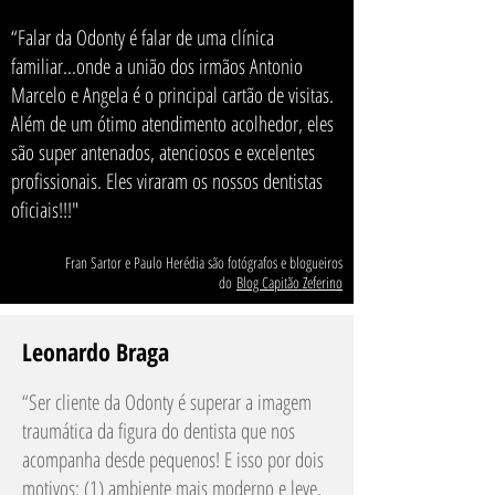
“Falar da Odonty é falar de uma clínica
familiar...onde a união dos irmãos Antonio
Marcelo e Angela é o principal cartão de visitas.
Além de um ótimo atendimento acolhedor, eles
são super antenados, atenciosos e excelentes
profissionais. Eles viraram os nossos dentistas
oficiais!!!"
Fran Sartor e Paulo Herédia são fotógrafos e blogueiros
do
Blog Capitão Zeferino
Leonardo Braga
“Ser cliente da Odonty é superar a imagem
traumática da figura do dentista que nos
acompanha desde pequenos! E isso por dois
motivos: (1) ambiente mais moderno e leve,