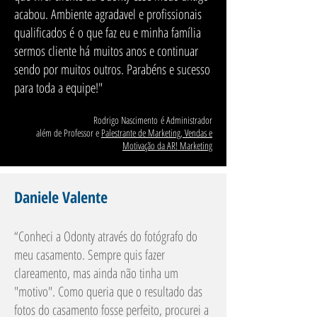
acabou. Ambiente agradavel e profissionais
qualificados é o que faz eu e minha família
sermos cliente há muitos anos e continuar
sendo por muitos outros. Parabéns e sucesso
para toda a equipe!"
Rodrigo Nascimento é Administrador
além de Professor e
Palestrante de Marketing, Vendas e
Motivação da AR! Marketing
Daniele Valente
“Conheci a Odonty através do fotógrafo do
meu casamento. Sempre quis fazer
clareamento, mas ainda não tinha um
"motivo". Como queria que o resultado das
fotos do casamento fosse perfeito, procurei a