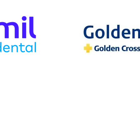
ifício Center IV (esquina com Rua Lopes Trovão)