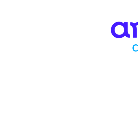
Agende sua Consulta
Rua Gavião Peixoto, 182 sala 320 - Ed
Icaraí - Niterói - RJ - Brasil