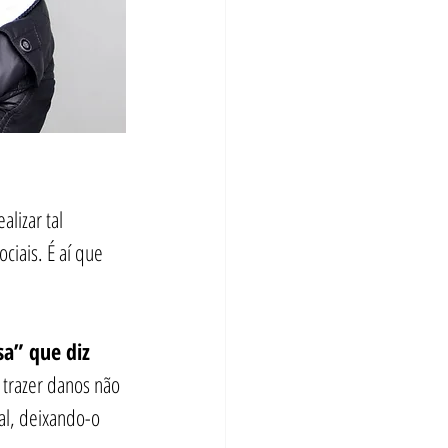
lizar tal 
iais. É aí que 
a” que diz 
 trazer danos não 
al, deixando-o 