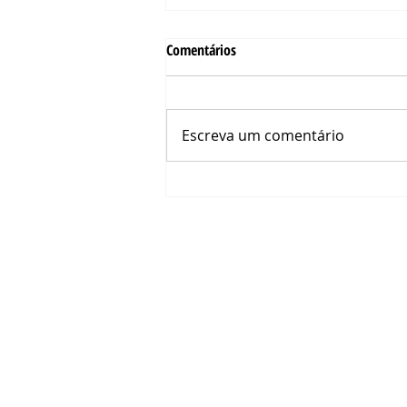
Comentários
Escreva um comentário
05 Dicas para seu filho(a) largar de
vez a chupeta
Agende sua Consulta
Rua Gavião Peixoto, 182 sala 320 - Ed
Icaraí - Niterói - RJ - Brasil
Tel: (21) 3701-1706​
Fale conosco:
odonty@gmail.com