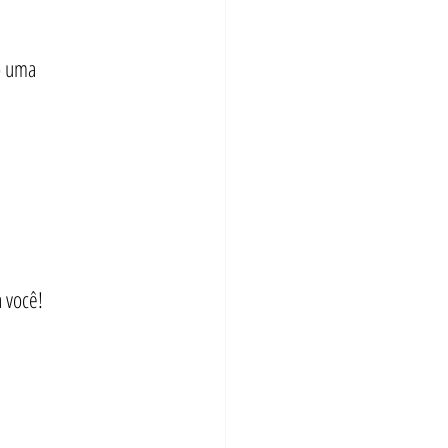
o uma 
 você!