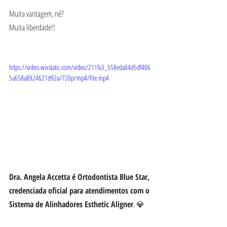
Muita vantagem, né?
Muita liberdade!! 
https://video.wixstatic.com/video/211fa3_558eda04d5df406
5a658a8924621d92a/720p/mp4/file.mp4
Dra. Angela Accetta é Ortodontista Blue Star, 
credenciada oficial para atendimentos com o 
Sistema de Alinhadores Esthetic Aligner
. 💎