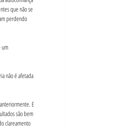
entes que não se 
abam perdendo 
é um 
ia não é afetada 
anteriormente. E 
sultados são bem 
do clareamento 