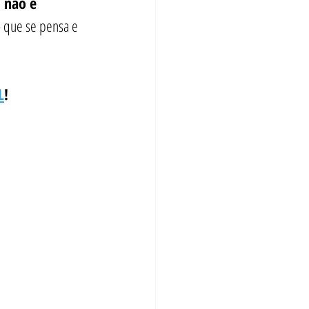
 não é 
 que se pensa e 
L
!