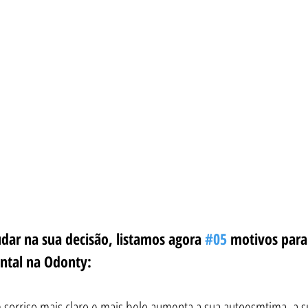
dar na sua decisão, listamos agora 
#05
 motivos para
ntal na Odonty:
 sorriso mais claro e mais belo aumenta a sua autoesmtima, a s