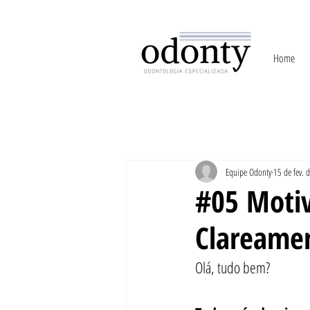
Home
Equipe Odonty
15 de fev. 
#05 Motiv
Clareame
Olá, tudo bem?