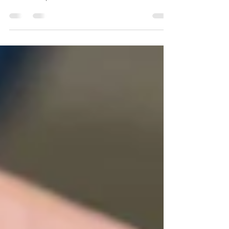
estética do seu sorriso, mas não sabem como. A gente te
mostra nesse post!